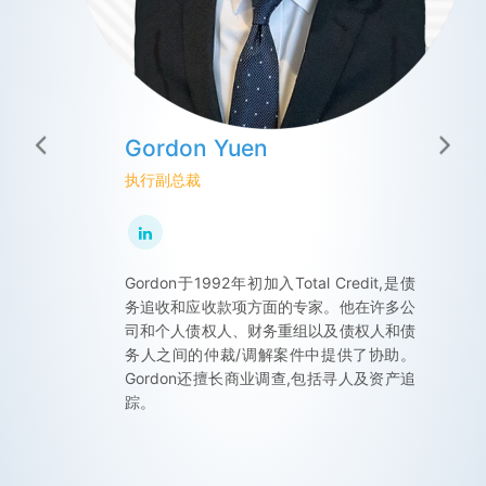
Gordon Yuen
Maco Yeung
Peter Wong
执行副总裁
执行副总裁
执行副总裁
Gordon于1992年初加入Total Credit,是债
Maco于1989年加入Total Credit,拥有30多
Peter在国际业务拓展方面拥有丰富的经验,
务追收和应收款项方面的专家。他在许多公
年的客户管理和人力资源管理经验。 Maco
深入了解企业安全和信用风险管理,专注于
司和个人债权人、财务重组以及债权人和债
于2018年担任人才管理、人力资源、财务
信用风险、尽职调查、背景验证和调查。他
务人之间的仲裁/调解案件中提供了协助。
和行政部门的副总裁。
还曾担任该地区各种信用和风险管理研讨会
Gordon还擅长商业调查,包括寻人及资产追
的演讲嘉宾。他是香港信用管理学会
踪。
(HKCCMA)执行委员会成员和公共关系委员
会主席。他曾担任Total Credit & Risk
Management Group的首席合规
官,ASIAGATE秘书和GCS Group的区域总